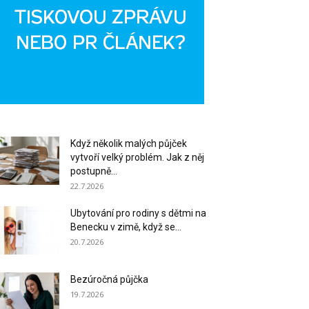
Když několik malých půjček
vytvoří velký problém. Jak z něj
postupně...
22.7.2026
Ubytování pro rodiny s dětmi na
Benecku v zimě, když se...
20.7.2026
Bezúročná půjčka
19.7.2026