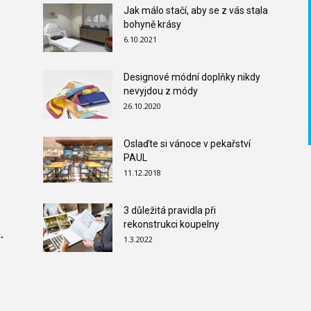
Jak málo stačí, aby se z vás stala
bohyně krásy
6.10.2021
Designové módní doplňky nikdy
nevyjdou z módy
26.10.2020
Oslaďte si vánoce v pekařství
PAUL
11.12.2018
3 důležitá pravidla při
rekonstrukci koupelny
.
1.3.2022