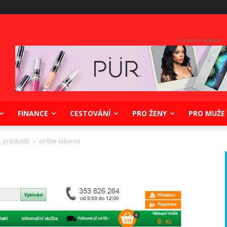
- Komerční sdělení -
FINANCE
CESTOVÁNÍ
PRO ŽENY
PRO MUŽE
t produktů
online-lekarna