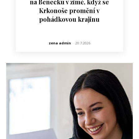
na Benecku v zimě, když se
Krkonoše promění v
pohádkovou krajinu
zena admin
-
20.7.2026