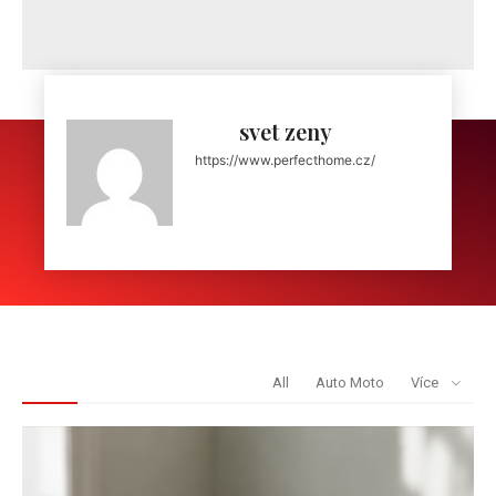
svet zeny
https://www.perfecthome.cz/
REDAKCE DOPORUČUJE
All
Auto Moto
Více