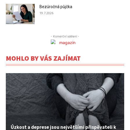
Bezúročná půjčka
19.7.2026
- Komerční sdělení -
MOHLO BY VÁS ZAJÍMAT
Úzkost a deprese jsou největšími přispěvateli k