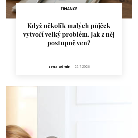
FINANCE
Když několik malých půjček
vytvoří velký problém. Jak z něj
postupně ven?
zena admin
-
22.7.2026