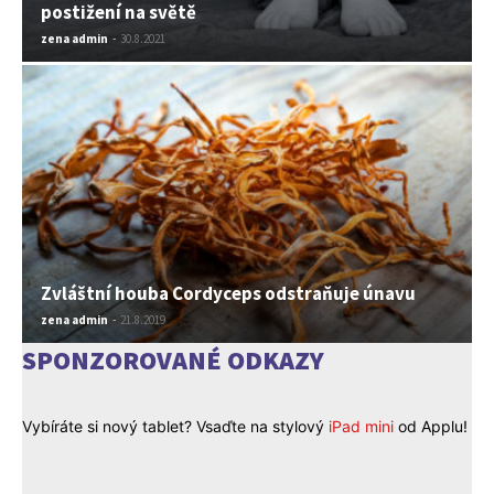
postižení na světě
zena admin
-
30.8.2021
Zvláštní houba Cordyceps odstraňuje únavu
zena admin
-
21.8.2019
SPONZOROVANÉ ODKAZY
Vybíráte si nový tablet? Vsaďte na stylový
iPad mini
od Applu!