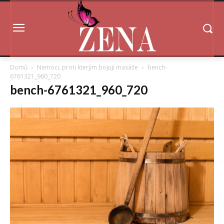
Domů
Nemoci, proti kterým bojují masáže
bench-
6761321_960_720
bench-6761321_960_720