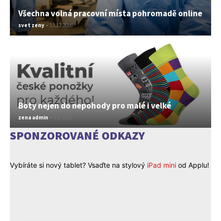
Všechna volná pracovní místa pohromadě online
svet zeny
-
13.12.2016
Boty nejen do nepohody pro malé i velké
zena admin
-
4.8.2019
SPONZOROVANÉ ODKAZY
Vybíráte si nový tablet? Vsaďte na stylový
iPad mini
od Applu!