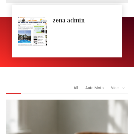
zena admin
REDAKCE DOPORUČUJE
All
Auto Moto
Více