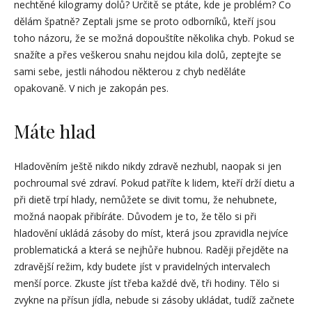
nechtěné kilogramy dolů? Určitě se ptáte, kde je problém? Co
dělám špatně? Zeptali jsme se proto odborníků, kteří jsou
toho názoru, že se možná dopouštíte několika chyb. Pokud se
snažíte a přes veškerou snahu nejdou kila dolů, zeptejte se
sami sebe, jestli náhodou některou z chyb neděláte
opakovaně. V nich je zakopán pes.
Máte hlad
Hladověním ještě nikdo nikdy zdravě nezhubl, naopak si jen
pochroumal své zdraví. Pokud patříte k lidem, kteří drží dietu a
při dietě trpí hlady, nemůžete se divit tomu, že nehubnete,
možná naopak přibíráte. Důvodem je to, že tělo si při
hladovění ukládá zásoby do míst, která jsou zpravidla nejvíce
problematická a která se nejhůře hubnou. Raději přejděte na
zdravější režim, kdy budete jíst v pravidelných intervalech
menší porce. Zkuste jíst třeba každé dvě, tři hodiny. Tělo si
zvykne na přísun jídla, nebude si zásoby ukládat, tudíž začnete