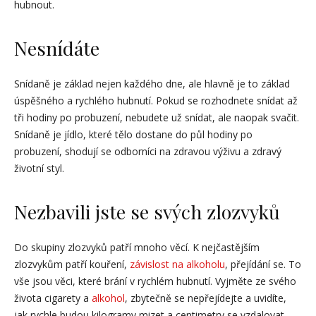
hubnout.
Nesnídáte
Snídaně je základ nejen každého dne, ale hlavně je to základ
úspěšného a rychlého hubnutí. Pokud se rozhodnete snídat až
tři hodiny po probuzení, nebudete už snídat, ale naopak svačit.
Snídaně je jídlo, které tělo dostane do půl hodiny po
probuzení, shodují se odborníci na zdravou výživu a zdravý
životní styl.
Nezbavili jste se svých zlozvyků
Do skupiny zlozvyků patří mnoho věcí. K nejčastějším
zlozvykům patří kouření,
závislost na alkoholu
, přejídání se. To
vše jsou věci, které brání v rychlém hubnutí. Vyjměte ze svého
života cigarety a
alkohol
, zbytečně se nepřejídejte a uvidíte,
jak rychle budou kilogramy mizet a centimetry se vzdalovat.