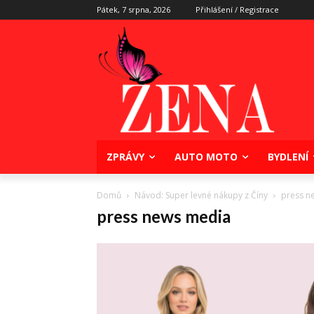
Pátek, 7 srpna, 2026
Přihlášení / Registrace
ZPRÁVY
AUTO MOTO
BYDLENÍ
Domů
Návod: Super levné nákupy z Číny
press n
press news media