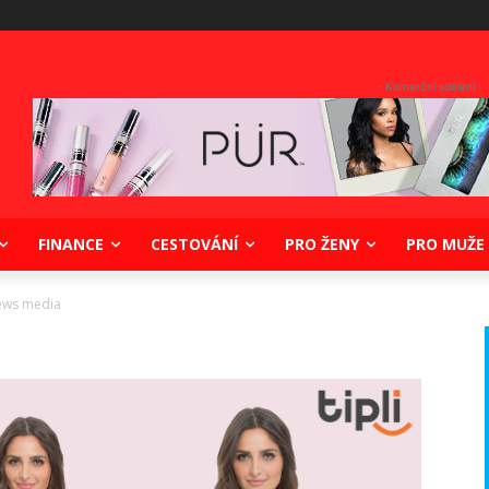
- Komerční sdělení -
FINANCE
CESTOVÁNÍ
PRO ŽENY
PRO MUŽE
ews media