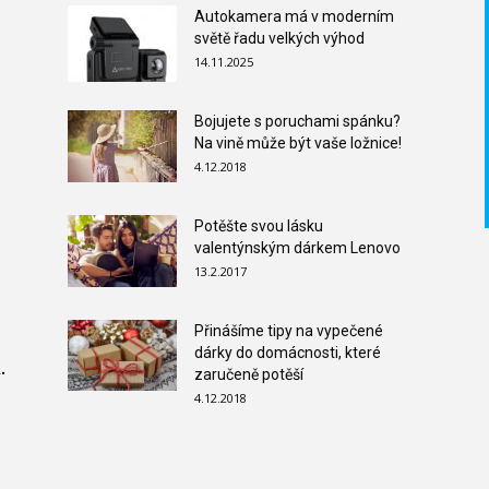
Autokamera má v moderním
světě řadu velkých výhod
14.11.2025
Bojujete s poruchami spánku?
Na vině může být vaše ložnice!
4.12.2018
Potěšte svou lásku
valentýnským dárkem Lenovo
13.2.2017
Přinášíme tipy na vypečené
dárky do domácnosti, které
.
zaručeně potěší
4.12.2018