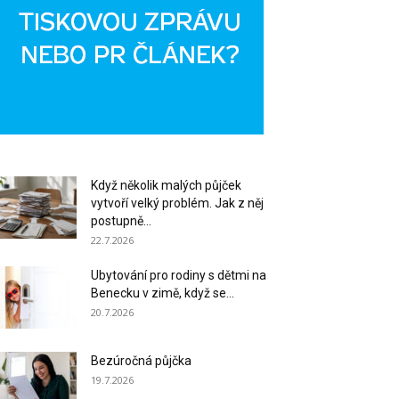
Když několik malých půjček
vytvoří velký problém. Jak z něj
postupně...
22.7.2026
Ubytování pro rodiny s dětmi na
Benecku v zimě, když se...
20.7.2026
Bezúročná půjčka
19.7.2026