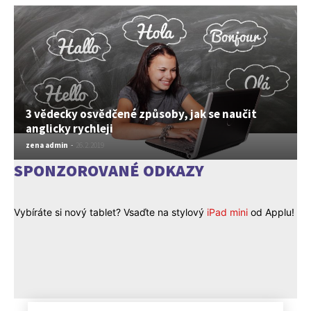
3 vědecky osvědčené způsoby, jak se naučit
anglicky rychleji
zena admin
-
26.2.2019
SPONZOROVANÉ ODKAZY
Vybíráte si nový tablet? Vsaďte na stylový
iPad mini
od Applu!