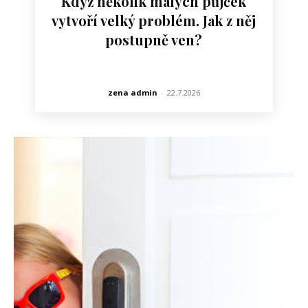
Když několik malých půjček
vytvoří velký problém. Jak z něj
postupně ven?
zena admin
-
22.7.2026