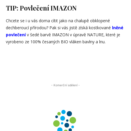
TIP: Povlečení IMAZON
Chcete se i u vás doma cítit jako na chalupě obklopené
dechberoucí přírodou? Pak si vás jistě získá kostkované
lněné
povlečení
v šedé barvě IMAZON v úpravě NATURE, které je
vyrobeno ze 100% česaných BIO vláken bavlny a lnu.
- Komerční sdělení -