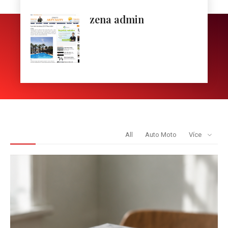
zena admin
REDAKCE DOPORUČUJE
All
Auto Moto
Více