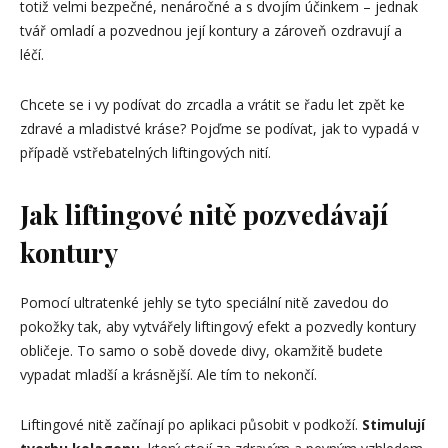
totiž velmi bezpečné, nenáročné a s dvojím účinkem – jednak
tvář omladí a pozvednou její kontury a zároveň ozdravují a
léčí.
Chcete se i vy podívat do zrcadla a vrátit se řadu let zpět ke
zdravé a mladistvé kráse? Pojďme se podívat, jak to vypadá v
případě vstřebatelných liftingových nití.
Jak liftingové nitě pozvedávají
kontury
Pomocí ultratenké jehly se tyto speciální nitě zavedou do
pokožky tak, aby vytvářely liftingový efekt a pozvedly kontury
obličeje. To samo o sobě dovede divy, okamžitě budete
vypadat mladší a krásnější. Ale tím to nekončí.
Liftingové nitě začínají po aplikaci působit v podkoží.
Stimulují