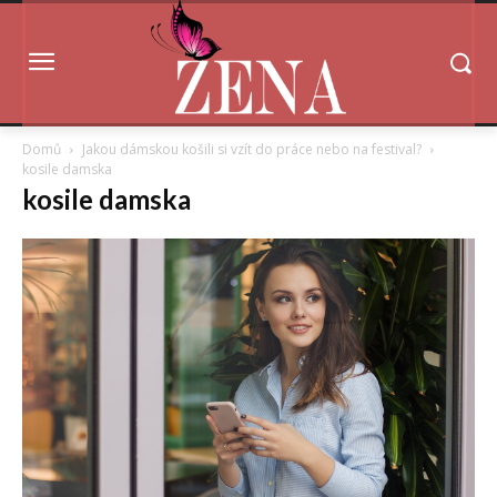
Domů
Jakou dámskou košili si vzít do práce nebo na festival?
kosile damska
kosile damska