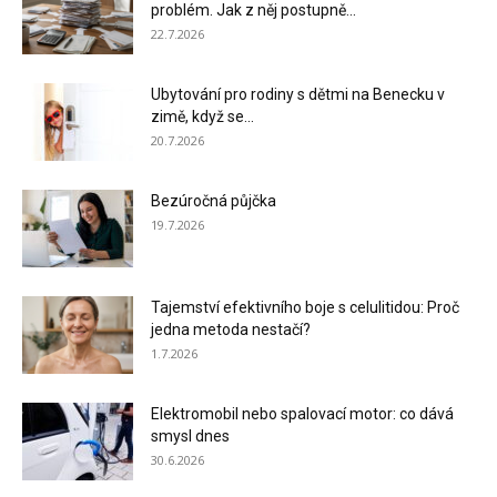
problém. Jak z něj postupně...
22.7.2026
Ubytování pro rodiny s dětmi na Benecku v
zimě, když se...
20.7.2026
Bezúročná půjčka
19.7.2026
Tajemství efektivního boje s celulitidou: Proč
jedna metoda nestačí?
1.7.2026
Elektromobil nebo spalovací motor: co dává
smysl dnes
30.6.2026