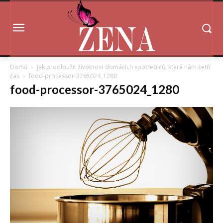
Domů
Jak prodloužit životnost domácích spotřebičů, které nám šetří
čas
food-processor-3765024_1280
food-processor-3765024_1280