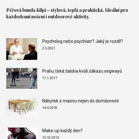
Péřová bunda
Kilpi – stylová, teplá a praktická. Ideální pro
každodenní nošení i outdoorové aktivity.
Psycholog nebo psychiatr? Jaký je rozdíl?
2.5.2021
Prahu čeká žaloba kvůli zákazu segwayů
11.1.2017
Nábytek z masivu nejen do domácnosti
14.4.2018
Make-up každý den?
15.10.2016