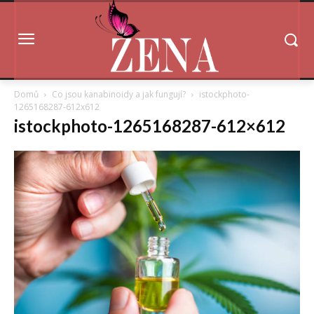
Domů
Co jsou kanabinoidy a jak fungují?
istockphoto-
1265168287-612x612
istockphoto-1265168287-612×612