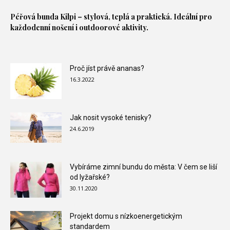
Péřová bunda
Kilpi – stylová, teplá a praktická. Ideální pro
každodenní nošení i outdoorové aktivity.
Proč jíst právě ananas?
16.3.2022
Jak nosit vysoké tenisky?
24.6.2019
Vybíráme zimní bundu do města: V čem se liší
od lyžařské?
30.11.2020
Projekt domu s nízkoenergetickým
standardem