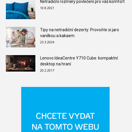
Netradiční rozměry povlečení pro váš komfort
10.8.2021
Tipy na netradiční dezerty: Provoňte si jaro
vanilkou a kakaem
23.3.2024
Lenovo IdeaCentre Y710 Cube: kompaktní
desktop na hraní
20.2.2017