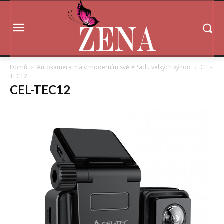
Domů
Autokamera má v moderním světě řadu velkých výhod
CEL-
TEC12
CEL-TEC12