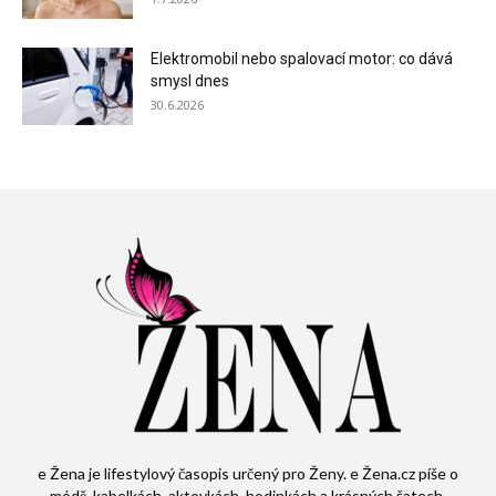
Elektromobil nebo spalovací motor: co dává
smysl dnes
30.6.2026
e Žena je lifestylový časopis určený pro Ženy. e Žena.cz píše o
módě, kabelkách, aktovkách, hodinkách a krásných šatech.