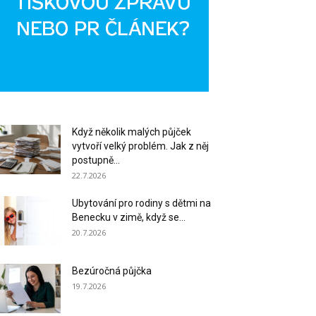
Když několik malých půjček
vytvoří velký problém. Jak z něj
postupně...
22.7.2026
Ubytování pro rodiny s dětmi na
Benecku v zimě, když se...
20.7.2026
Bezúročná půjčka
19.7.2026