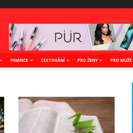
- Komerční sdělení -
FINANCE
CESTOVÁNÍ
PRO ŽENY
PRO MUŽE