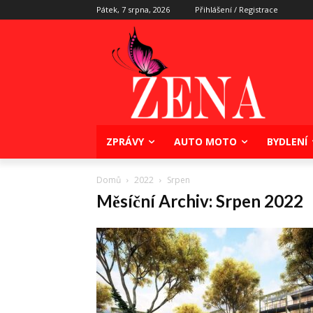
Pátek, 7 srpna, 2026
Přihlášení / Registrace
ZPRÁVY
AUTO MOTO
BYDLENÍ
Domů
2022
Srpen
Měsíční Archiv: Srpen 2022