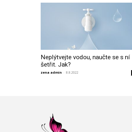
Neplýtvejte vodou, naučte se s ní
šetřit. Jak?
zena admin
-
8.8.2022