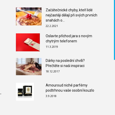
Začátečnické chyby, kteří lidé
nejčastěji dělají při svých prvních
snahách o...
22.2.2021
Oslavte příchod jara s novým
chytrým telefonem
11.3.2019
Dárky na poslední chvíli?
Přečtěte si naši inspiraci
18.12.2017
Amouroud niché parfémy
podtrhnou vaše osobní kouzlo
.
3.9.2018