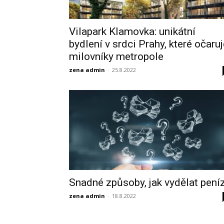
Vilapark Klamovka: unikátní
bydlení v srdci Prahy, které očaru
milovníky metropole
zena admin
-
25.8.2022
Snadné způsoby, jak vydělat pení
zena admin
-
18.8.2022