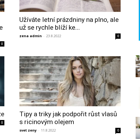
Užíváte letní prázdniny na plno, ale
je
už se rychle blíží ke...
zena admin
-
23.8.2022
0
0
ze
Tipy a triky jak podpořit růst vlasů
s ricinovým olejem
0
svet zeny
-
11.8.2022
0