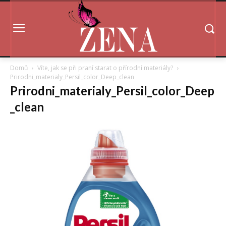
Domů
Víte, jak se při praní starat o přírodní materiály?
Prirodni_materialy_Persil_color_Deep_clean
Prirodni_materialy_Persil_color_Deep
_clean