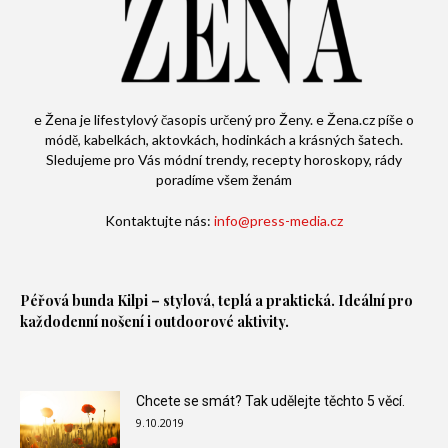
e Žena je lifestylový časopis určený pro Ženy. e Žena.cz píše o
módě, kabelkách, aktovkách, hodinkách a krásných šatech.
Sledujeme pro Vás módní trendy, recepty horoskopy, rády
poradíme všem ženám
Kontaktujte nás:
info@press-media.cz
Péřová bunda
Kilpi – stylová, teplá a praktická. Ideální pro
každodenní nošení i outdoorové aktivity.
Chcete se smát? Tak udělejte těchto 5 věcí.
9.10.2019