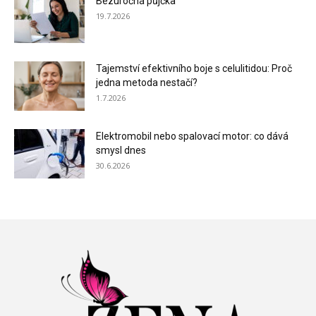
Bezúročná půjčka
19.7.2026
Tajemství efektivního boje s celulitidou: Proč
jedna metoda nestačí?
1.7.2026
Elektromobil nebo spalovací motor: co dává
smysl dnes
30.6.2026