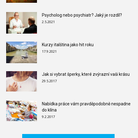
Psycholog nebo psychiatr? Jaký je rozdíl?
2.5.2021
Kurzy italština jako hit roku
17.9.2021
Jak si vybrat šperky, které zvýrazní vaši krásu
29.5.2017
Nabídka práce vám pravděpodobně nespadne
do klína
9.2.2017