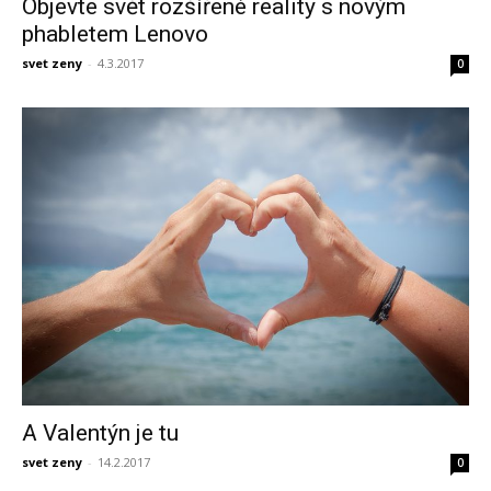
Objevte svět rozšířené reality s novým
phabletem Lenovo
svet zeny
-
4.3.2017
0
A Valentýn je tu
svet zeny
-
14.2.2017
0