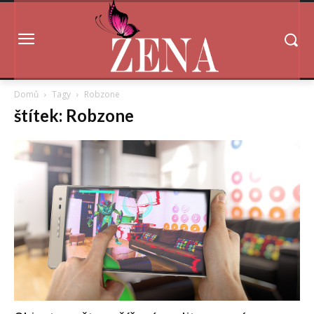
Domů
Tagy
Robzone
štítek: Robzone