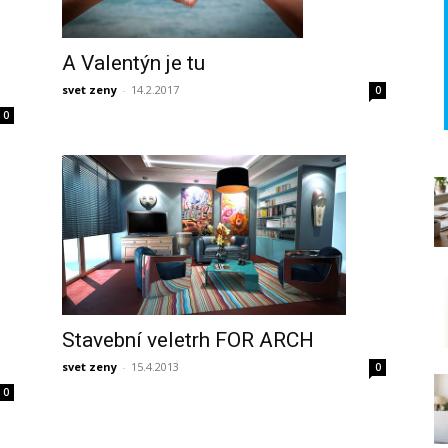
A Valentýn je tu
svet zeny
-
14.2.2017
0
0
Stavební veletrh FOR ARCH
svet zeny
-
15.4.2013
0
0