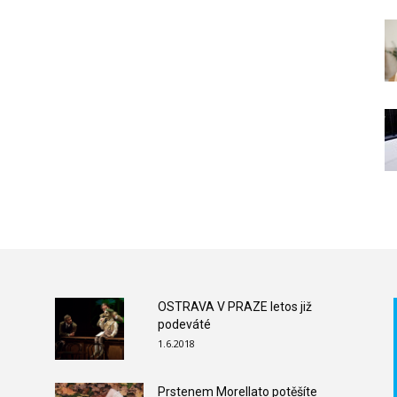
OSTRAVA V PRAZE letos již
podeváté
1.6.2018
Prstenem Morellato potěšíte