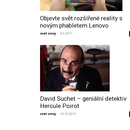
Objevte svět rozšířené reality s
novým phabletem Lenovo
svet zeny
-
4.3.2017
David Suchet – geniální detektiv
Hercule Poirot
svet zeny
-
14.10.2016