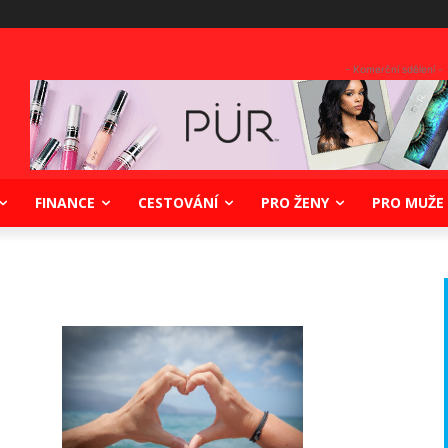
- Komerční sdělení -
FINANCE
CESTOVÁNÍ
PRO ŽENY
PRO MUŽE