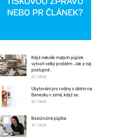
Když několik malých půjček
vytvoří velký problém. Jak z něj
postupně...
22.7.2026
Ubytování pro rodiny s dětmi na
Benecku v zimě, když se...
20.7.2026
Bezúročná půjčka
19.7.2026