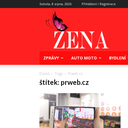
Sobota, 8 srpna, 2026
Přihlášení / Registrace
ZPRÁVY
AUTO MOTO
BYDLENÍ
Domů
Tagy
Prweb.cz
štítek: prweb.cz