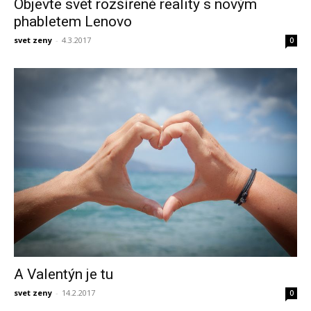
Objevte svět rozšířené reality s novým
phabletem Lenovo
svet zeny
-
4.3.2017
0
A Valentýn je tu
svet zeny
-
14.2.2017
0