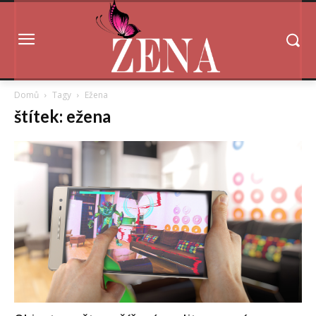
Domů
Tagy
Ežena
štítek: ežena