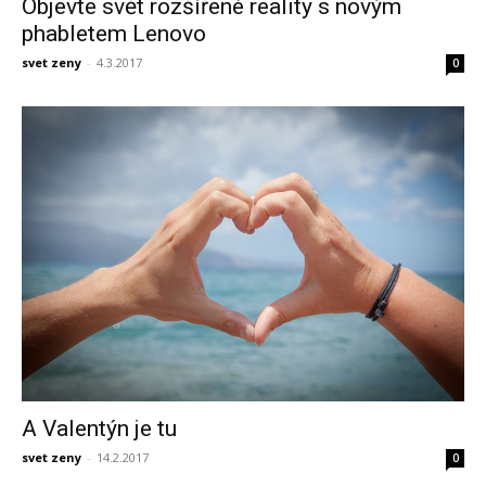
Objevte svět rozšířené reality s novým
phabletem Lenovo
svet zeny
-
4.3.2017
0
A Valentýn je tu
svet zeny
-
14.2.2017
0