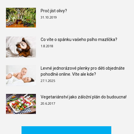
Proč jíst olivy?
31.10.2019
Co víte o spánku vašeho psího mazlíčka?
1.8.2018
Levné jednorázové plenky pro děti objednáte
pohodlně online. Víte ale kde?
27.1.2025
Vegetariánství jako záložní plán do budoucna!
20.6.2017