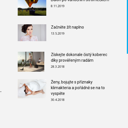
8.11.2019
Začněte žít naplno
13.5.2019
Získejte dokonale čistý koberec
díky prověřeným radám
28.3.2018
Ženy, bojujte s příznaky
klimakteria a pořádně se na to
.
vyspěte
30.4.2018