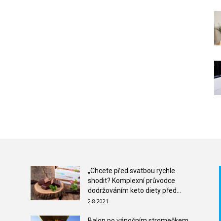
„Chcete před svatbou rychle
shodit? Komplexní průvodce
dodržováním keto diety před...
2.8.2021
Balon po vánočním stromečkem