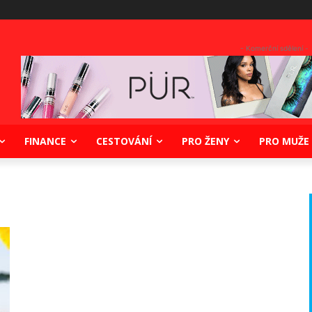
- Komerční sdělení -
FINANCE
CESTOVÁNÍ
PRO ŽENY
PRO MUŽE