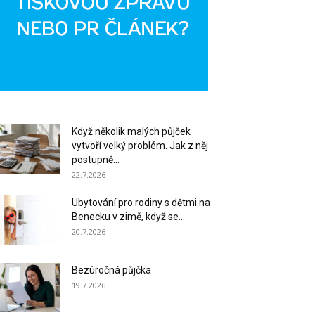
Když několik malých půjček
vytvoří velký problém. Jak z něj
postupně...
22.7.2026
Ubytování pro rodiny s dětmi na
Benecku v zimě, když se...
20.7.2026
Bezúročná půjčka
19.7.2026