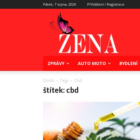
Pátek, 7 srpna, 2026
Přihlášení / Registrace
ZPRÁVY
AUTO MOTO
BYDLENÍ
Domů
Tagy
Cbd
štítek: cbd