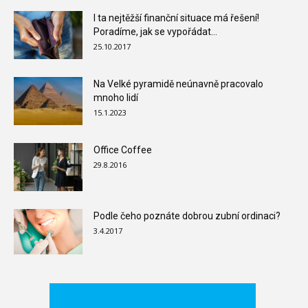
I ta nejtěžší finanční situace má řešení!
Poradíme, jak se vypořádat...
25.10.2017
Na Velké pyramidě neúnavně pracovalo
mnoho lidí
15.1.2023
Office Coffee
29.8.2016
Podle čeho poznáte dobrou zubní ordinaci?
3.4.2017