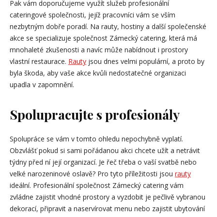
Pak vám doporučujeme využít služeb profesionální
cateringové společnosti, jejíž pracovníci vám se vším
nezbytným dobře poradí. Na rauty, hostiny a další společenské
akce se specializuje společnost Zámecký catering, která má
mnohaleté zkušenosti a navíc může nabídnout i prostory
vlastní restaurace.
Rauty
jsou dnes velmi populární, a proto by
byla škoda, aby vaše akce kvůli nedostatečné organizaci
upadla v zapomnění.
Spolupracujte s profesionály
Spolupráce se vám v tomto ohledu nepochybně vyplatí.
Obzvlášť pokud si sami pořádanou akci chcete užít a netrávit
týdny před ní její organizací. Je řeč třeba o vaší svatbě nebo
velké narozeninové oslavě? Pro tyto příležitosti jsou
rauty
ideální. Profesionální společnost Zámecký catering vám
zvládne zajistit vhodné prostory a vyzdobit je pečlivě vybranou
dekorací, připravit a naservírovat menu nebo zajistit ubytování