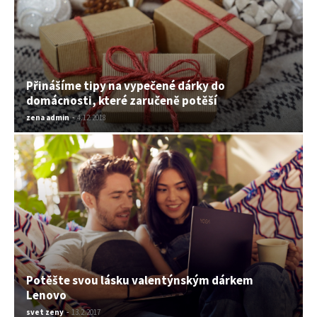
Přinášíme tipy na vypečené dárky do
domácnosti, které zaručeně potěší
zena admin
-
4.12.2018
Potěšte svou lásku valentýnským dárkem
Lenovo
svet zeny
-
13.2.2017