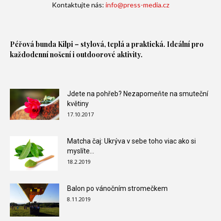
Kontaktujte nás:
info@press-media.cz
Péřová bunda
Kilpi – stylová, teplá a praktická. Ideální pro
každodenní nošení i outdoorové aktivity.
Jdete na pohřeb? Nezapomeňte na smuteční
květiny
17.10.2017
Matcha čaj: Ukrýva v sebe toho viac ako si
myslíte…
18.2.2019
Balon po vánočním stromečkem
8.11.2019