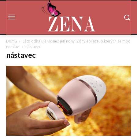
Domů
Léto odhaluje víc než jen nohy: Zóny epilace, o kterých se moc
nemluví
nástavec
nástavec