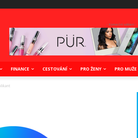
- Komerční sdělení -
FINANCE
CESTOVÁNÍ
PRO ŽENY
PRO MUŽE
likant