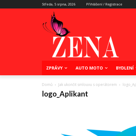
Středa, 5 srpna, 2026
Přihlášení / Registrace
ZPRÁVY
AUTO MOTO
BYDLENÍ
Domů
Jak ukončit smlouvu s operátorem
logo_Ap
logo_Aplikant