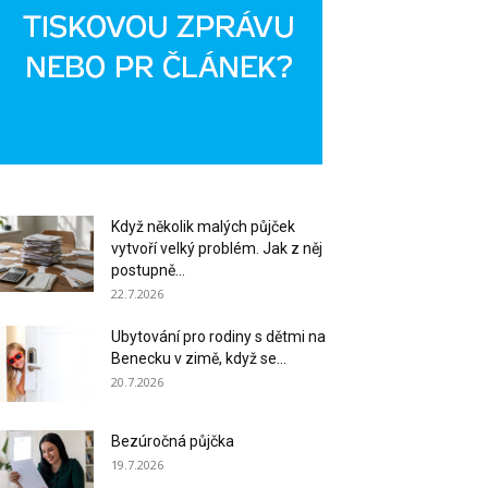
Když několik malých půjček
vytvoří velký problém. Jak z něj
postupně...
22.7.2026
Ubytování pro rodiny s dětmi na
Benecku v zimě, když se...
20.7.2026
Bezúročná půjčka
19.7.2026