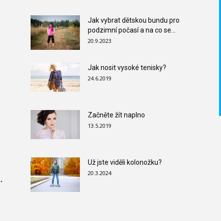
Jak vybrat dětskou bundu pro
podzimní počasí a na co se...
20.9.2023
Jak nosit vysoké tenisky?
24.6.2019
Začněte žít naplno
13.5.2019
Už jste viděli kolonožku?
20.3.2024
.