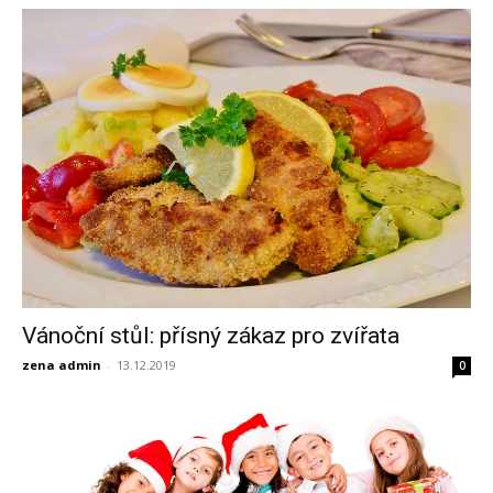
Vánoční stůl: přísný zákaz pro zvířata
zena admin
-
13.12.2019
0