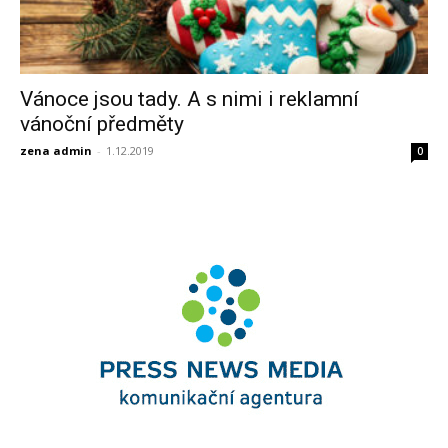
Vánoce jsou tady. A s nimi i reklamní
vánoční předměty
zena admin
-
1.12.2019
0