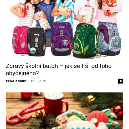
Zdravý školní batoh – jak se liší od toho
obyčejného?
zena admin
-
12.12.2019
0