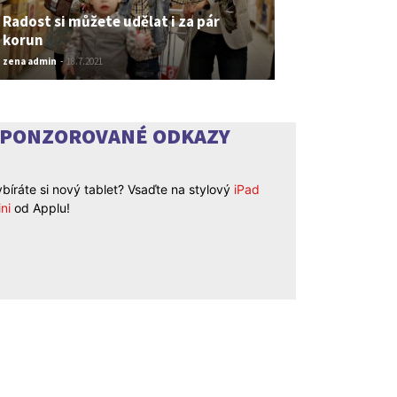
Radost si můžete udělat i za pár
korun
zena admin
-
18.7.2021
SPONZOROVANÉ ODKAZY
bíráte si nový tablet? Vsaďte na stylový
iPad
ni
od Applu!