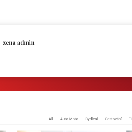
zena admin
All
Auto Moto
Bydlení
Cestování
F