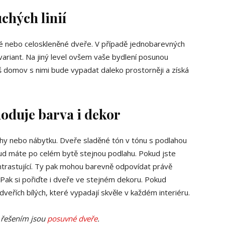
chých linií
né nebo celoskleněné dveře. V případě jednobarevných
variant. Na jiný level ovšem vaše bydlení posunou
š domov s nimi bude vypadat daleko prostorněji a získá
hoduje barva i dekor
ahy nebo nábytku. Dveře sladěné tón v tónu s podlahou
ud máte po celém bytě stejnou podlahu. Pokud jste
ntrastující. Ty pak mohou barevně odpovídat právě
? Pak si pořiďte i dveře ve stejném dekoru. Pokud
veřích bílých, které vypadají skvěle v každém interiéru.
 řešením jsou
posuvné dveře
.