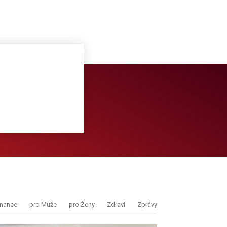
inance
pro Muže
pro Ženy
Zdraví
Zprávy