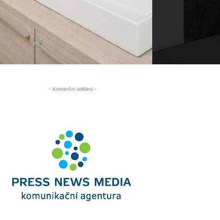
- Komerční sdělení -