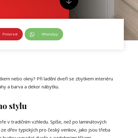
Pinterest
WhatsApp
ytkem nebo okny? Při ladění dveří se zbytkem interiéru
dlahy a barva a dekor nábytku.
ho stylu
ře v tradičním vzhledu. Spíše, než po laminátových
 ze dřev typických pro český venkov, jako jsou třeba
a budou vypadat dveře s ozdobnými lištami,