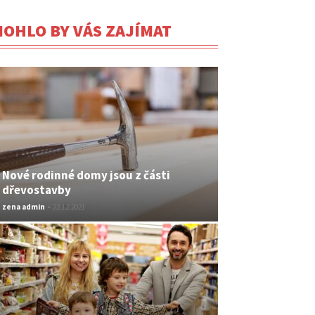
OHLO BY VÁS ZAJÍMAT
Nové rodinné domy jsou z části
dřevostavby
zena admin
-
22.12.2021