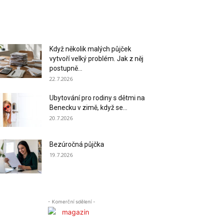
Když několik malých půjček
vytvoří velký problém. Jak z něj
postupně...
22.7.2026
Ubytování pro rodiny s dětmi na
Benecku v zimě, když se...
20.7.2026
Bezúročná půjčka
19.7.2026
- Komerční sdělení -