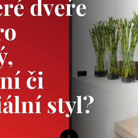
eré dveře
ro
ý,
ní či
ální styl?