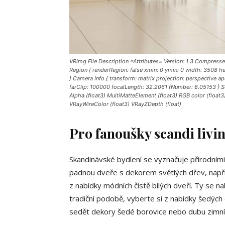
VRimg File Description =Attributes= Version: 1.3 Compressed
Region { renderRegion: false xmin: 0 ymin: 0 width: 3508 h
} Camera Info { transform: matrix projection: perspective a
farClip: 100000 focalLength: 32.2061 fNumber: 8.05153 }
Alpha (float3) MultiMatteElement (float3) RGB color (flo
VRayWireColor (float3) VRayZDepth (float)
Pro fanoušky scandi livi
Skandinávské bydlení se vyznačuje přírodními
padnou dveře s dekorem světlých dřev, napřík
z nabídky módních čistě bílých dveří. Ty se n
tradiční podobě, vyberte si z nabídky šedýc
sedět dekory šedé borovice nebo dubu zimn