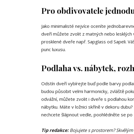
Pro obdivovatele jednodu
Jako minimalisté nejvíce oceníte jednobarev
dveří můžete zvolit z matných nebo lesklých 
prosklené dveře např. Sapglass od Sapeli. Vá
punc luxusu.
Podlaha vs. nábytek, roz
Odstín dveří vybírejte buď podle barvy podl
budou působit velmi harmonicky, zvláště pok
odvážní, můžete zvolit i dveře s podlahou ko
nábytku. Máte v ložnici skříně v dekoru dubu
nechcete šlápnout vedle, poohlédněte se po d
Tip redakce:
Bojujete s prostorem? Skvělým