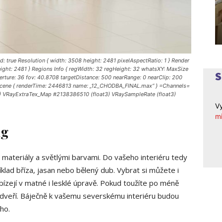
: true Resolution { width: 3508 height: 2481 pixelAspectRatio: 1 } Render
eight: 2481 } Regions Info { regWidth: 32 regHeight: 32 whatsXY: MaxSize
perture: 36 fov: 40.8708 targetDistance: 500 nearRange: 0 nearClip: 200
 Scene { renderTime: 2446813 name: „12_CHODBA_FINAL.max“ } =Channels=
at3) VRayExtraTex_Map #2138386510 (float3) VRaySampleRate (float3)
Vy
mi
ng
 materiály a světlými barvami. Do vašeho interiéru tedy
lad bříza, jasan nebo bělený dub. Vybrat si můžete i
abízejí v matné i lesklé úpravě. Pokud toužíte po méně
h dveří. Báječně k vašemu severskému interiéru budou
ího.