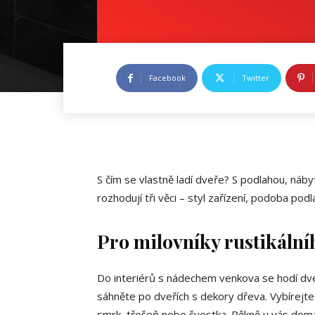
Facebook
Twitter
S čím se vlastně ladí dveře? S podlahou, náb
rozhodují tři věci – styl zařízení, podoba po
Pro milovníky rustikální
Do interiérů s nádechem venkova se hodí dve
sáhněte po dveřích s dekory dřeva. Vybírejte
smrk, třešeň nebo švestka. Pěkně u vás dom