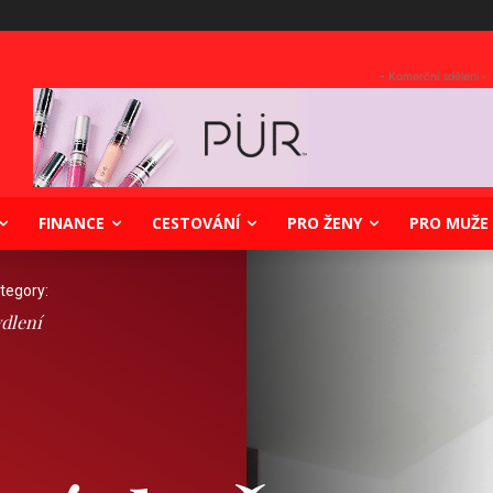
- Komerční sdělení -
FINANCE
CESTOVÁNÍ
PRO ŽENY
PRO MUŽE
tegory:
dlení