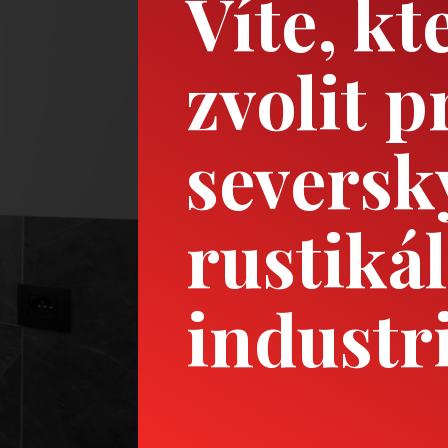
Víte, kt
zvolit p
seversk
rustikál
industri