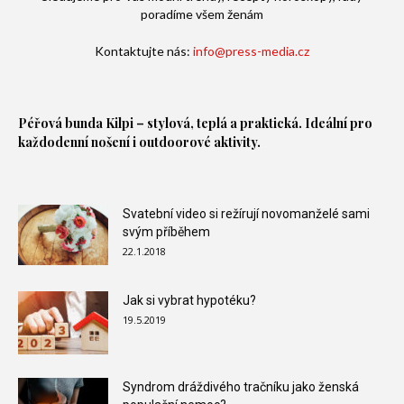
poradíme všem ženám
Kontaktujte nás:
info@press-media.cz
Péřová bunda
Kilpi – stylová, teplá a praktická. Ideální pro
každodenní nošení i outdoorové aktivity.
Svatební video si režírují novomanželé sami
svým příběhem
22.1.2018
Jak si vybrat hypotéku?
19.5.2019
Syndrom dráždivého tračníku jako ženská