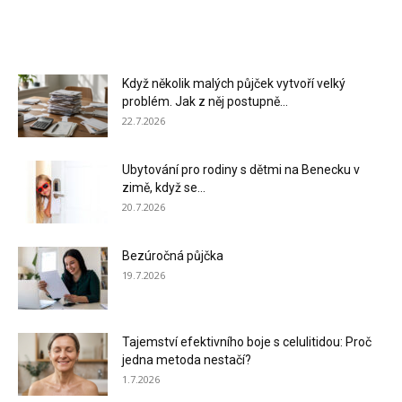
Když několik malých půjček vytvoří velký
problém. Jak z něj postupně...
22.7.2026
Ubytování pro rodiny s dětmi na Benecku v
zimě, když se...
20.7.2026
Bezúročná půjčka
19.7.2026
Tajemství efektivního boje s celulitidou: Proč
jedna metoda nestačí?
1.7.2026