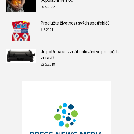
populační nemoc?
10.5.2022
Prodlužte životnost svých spotřebičů
6.5.2021
Je potřeba se vzdát grilování ve prospěch
zdraví?
22.5.2018