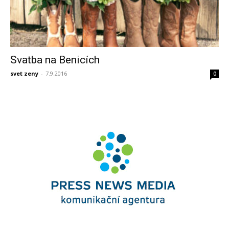
Svatba na Benicích
svet zeny
-
7.9.2016
0