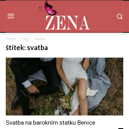
Domů
Tagy
Svatba
štítek: svatba
Svatba na barokním statku Benice