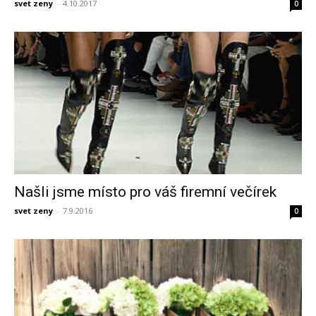
svet zeny
-
4.10.2017
0
Našli jsme místo pro váš firemní večírek
svet zeny
-
7.9.2016
0