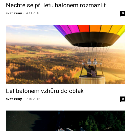
Nechte se při letu balonem rozmazlit
svet zeny
-
4.11.2016
0
Let balonem vzhůru do oblak
svet zeny
-
7.10.2016
0