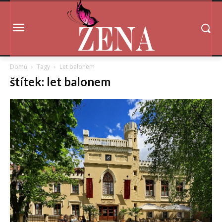
Domů
Tagy
Let balonem
štítek: let balonem