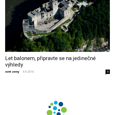
Let balonem, připravte se na jedinečné
výhledy
svet zeny
-
6.9.2016
0