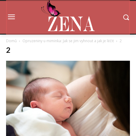
Domů
Opruzeniny u miminka: Jak se jim vyhnout a jak je léčit
2
2