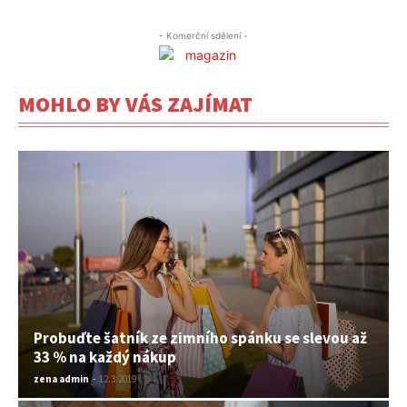
- Komerční sdělení -
MOHLO BY VÁS ZAJÍMAT
Probuďte šatník ze zimního spánku se slevou až
33 % na každý nákup
zena admin
-
12.3.2019