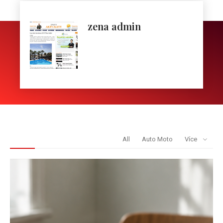
zena admin
REDAKCE DOPORUČUJE
All
Auto Moto
Více