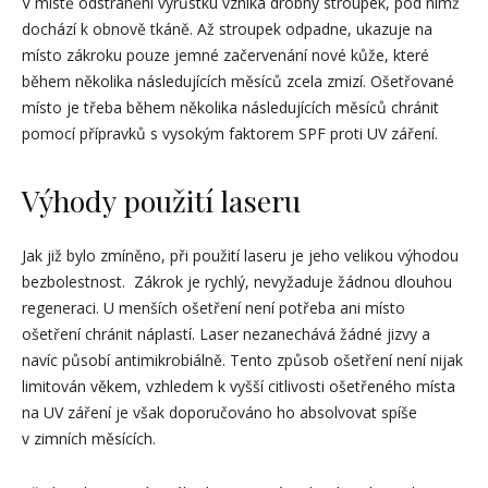
V místě odstranění výrůstku vzniká drobný stroupek, pod nímž
dochází k obnově tkáně. Až stroupek odpadne, ukazuje na
místo zákroku pouze jemné začervenání nové kůže, které
během několika následujících měsíců zcela zmizí. Ošetřované
místo je třeba během několika následujících měsíců chránit
pomocí přípravků s vysokým faktorem SPF proti UV záření.
Výhody použití laseru
Jak již bylo zmíněno, při použití laseru je jeho velikou výhodou
bezbolestnost. Zákrok je rychlý, nevyžaduje žádnou dlouhou
regeneraci. U menších ošetření není potřeba ani místo
ošetření chránit náplastí. Laser nezanechává žádné jizvy a
navíc působí antimikrobiálně. Tento způsob ošetření není nijak
limitován věkem, vzhledem k vyšší citlivosti ošetřeného místa
na UV záření je však doporučováno ho absolvovat spíše
v zimních měsících.