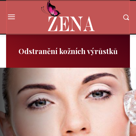
Odstranění kožních výrůstků