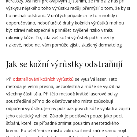
keratózy. Asi není překvapivým zjištěním, že mnozí z nás při
výskytu nějakého toho výrůstku raději přemýšlí o tom, že by si
ho nechali odstranit. V určitých případech je to mnohdy i
doporučováno, neboť určité druhy kožních výrůstků mohou
být zdraví nebezpečné a přinášet zvýšené riziko vzniku
rakoviny kůže. To, zda váš kožní výrůstek patří mezi ty
rizikové, nebo ne, vám pomůže zjistit zkušený dermatolog.
Jak se kožní výrůstky odstraňují
Při
odstraňování kožních výrůstků
se využívá laser. Tato
metoda je velmi přesná, bezbolestná a může se využít na
všechny části těla. Při této metodě krátké laserové pulzy
soustředěné přímo do ošetřovaného místa způsobují
odpaření výrůstku. Jemný pulz pak povrch kůže vyhladí a zajistí
jeho estetický vzhled. Zákrok je pociťován pouze jako pocit
štípání, které lze případně zmírnit použitím anestetického
krému. Po ošetření se místo zákroku ihned začne samo hojit.