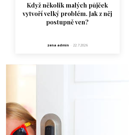
Když několik malých půjček
vytvoří velký problém. Jak z něj
postupně ven?
zena admin
-
22.7.2026