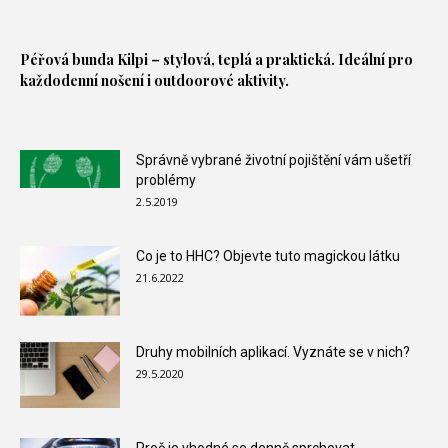
Péřová bunda
Kilpi – stylová, teplá a praktická. Ideální pro
každodenní nošení i outdoorové aktivity.
Správně vybrané životní pojištění vám ušetří
problémy
2.5.2019
Co je to HHC? Objevte tuto magickou látku
21.6.2022
Druhy mobilních aplikací. Vyznáte se v nich?
29.5.2020