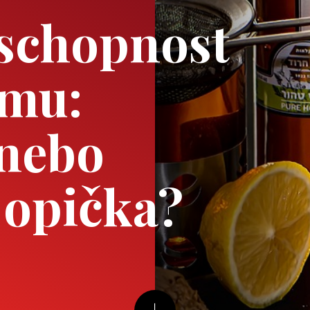
schopnost
smu:
 nebo
 opička?