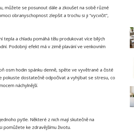
ku, můžete se posunout dále a zkoušet na sobě různé
ci obranyschopnost zlepšit a trochu si ji “vycvičit”,
ní tepla a chladu pomáhá tělu produkovat více bílých
sadní. Podobný efekt má v zimě plavání ve venkovním
poň osm hodin spánku denně, spěte ve vyvětrané a čisté
se pokuste dostatečně odpočívat a vyhýbat se stresu, co
emocem náchylnější.
ednoho pytle. Některé z nich mají skutečně na
si pomůžete ke zdravějšímu životu.