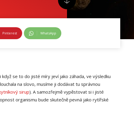
Pinterest
WhatsApp
když se to do jisté míry jeví jako záhada, ve výsledku
slouchala na slovo, musíme ji dodávat tu správnou
kytníkový sirup
). A samozřejmě vypěstovat si i jisté
chopnost organismu bude skutečně pevná jako rytířské