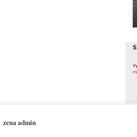
Vy
mi
zena admin