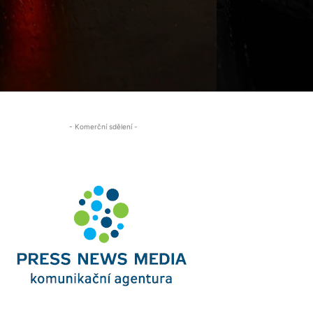
- Komerční sdělení -