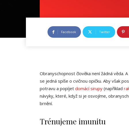
Facebook
Twitter
Obranyschopnost člověka není žádná věda. A i 
se jedná spíše o cvičnou opičku. Aby však po
potravu a popíjet
domácí sirupy
(například
ra
návyky, které, když si je osvojíme, obranys
brnění.
Trénujeme imunitu