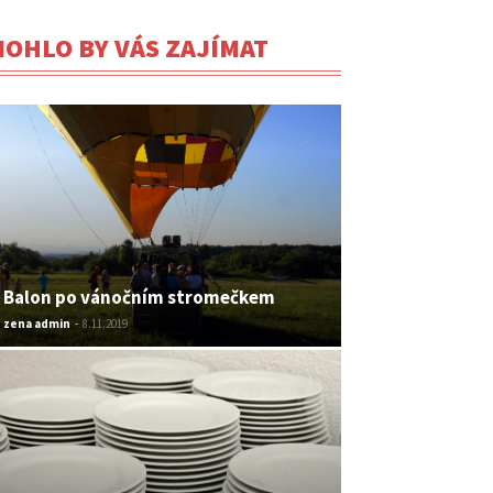
OHLO BY VÁS ZAJÍMAT
Balon po vánočním stromečkem
zena admin
-
8.11.2019