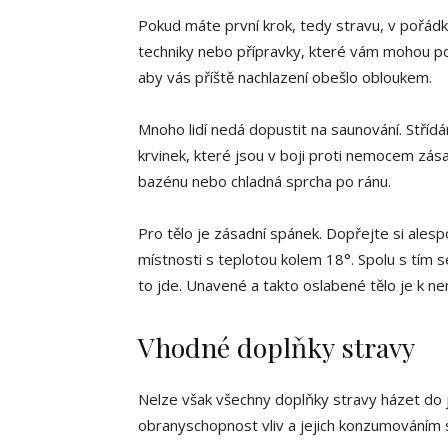
Pokud máte první krok, tedy stravu, v pořád
techniky nebo přípravky, které vám mohou pomo
aby vás příště nachlazení obešlo obloukem.
Mnoho lidí nedá dopustit na saunování. Střídá
krvinek, které jsou v boji proti nemocem zá
bazénu nebo chladná sprcha po ránu.
Pro tělo je zásadní spánek. Dopřejte si ales
místnosti s teplotou kolem 18°. Spolu s tím 
to jde. Unavené a takto oslabené tělo je k n
Vhodné doplňky stravy
Nelze však všechny doplňky stravy házet do j
obranyschopnost vliv a jejich konzumováním 