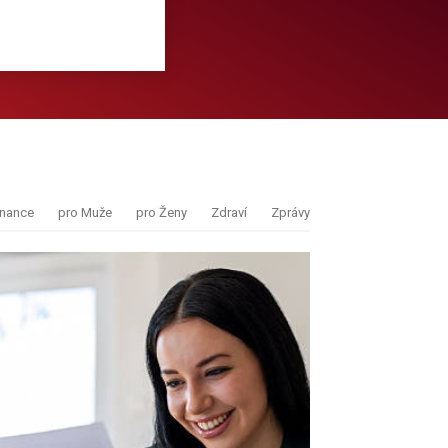
inance
pro Muže
pro Ženy
Zdraví
Zprávy