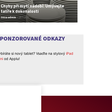
Chyby při mytí nádobí: Umývejte
talíře k dokonalosti
zena admin
-
29.3.2022
SPONZOROVANÉ ODKAZY
bíráte si nový tablet? Vsaďte na stylový
iPad
ni
od Applu!