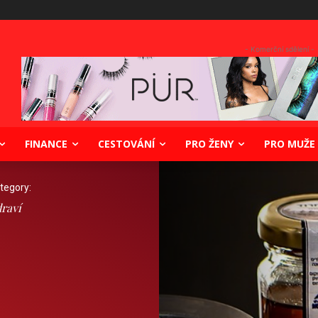
- Komerční sdělení -
FINANCE
CESTOVÁNÍ
PRO ŽENY
PRO MUŽE
tegory:
raví