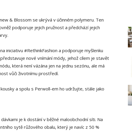
Renew & Blossom se ukrývá v účinném polymeru. Ten
ovněž podporuje jejich pružnost a předchází jejich
arvy.
na iniciativu #RethinkFashion a podporuje myšlenku
on představuje nové vnímání módy, jehož cílem je stavět
módu, která není vázána jen na jednu sezónu, ale má
ost vůči životnímu prostředí.
í kousky a spolu s Perwoll-em ho udržujte, stále jako
ávkami je k dostání v běžné maloobchodní síti. Na
ntního sytě růžového obalu, který je navíc z 50 %