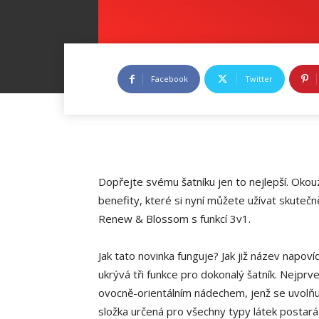
Facebook
Twitter
Dopřejte svému šatníku jen to nejlepší. Okouz
benefity, které si nyní můžete užívat skuteč
Renew & Blossom s funkcí 3v1.
Jak tato novinka funguje? Jak již název napo
ukrývá tři funkce pro dokonalý šatník. Nejprve
ovocně-orientálním nádechem, jenž se uvolňuj
složka určená pro všechny typy látek postará