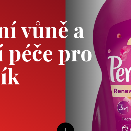
ní vůně a
í péče pro
ník