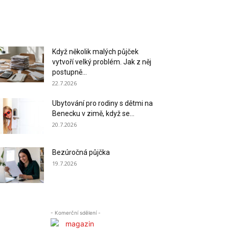
Když několik malých půjček
vytvoří velký problém. Jak z něj
postupně...
22.7.2026
Ubytování pro rodiny s dětmi na
Benecku v zimě, když se...
20.7.2026
Bezúročná půjčka
19.7.2026
- Komerční sdělení -