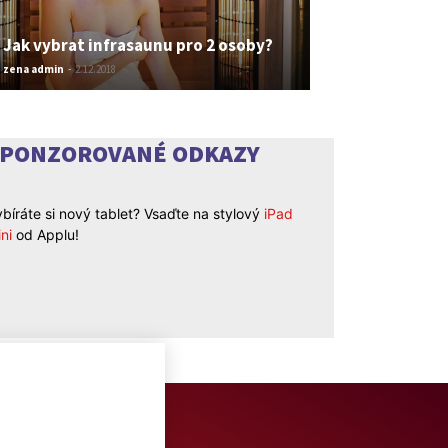
Jak vybrat infrasaunu pro 2 osoby?
zena admin
-
2.12.2018
SPONZOROVANÉ ODKAZY
bíráte si nový tablet? Vsaďte na stylový
iPad
ni
od Applu!