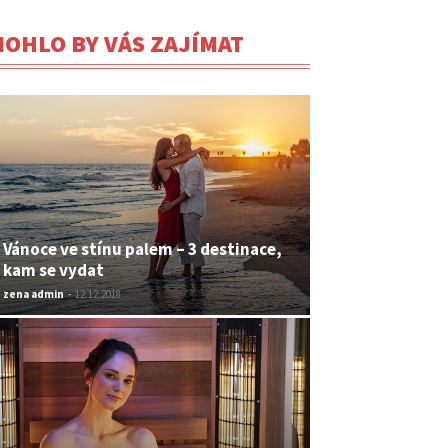
OHLO BY VÁS ZAJÍMAT
Vánoce ve stínu palem – 3 destinace,
kam se vydat
zena admin
-
12.12.2018