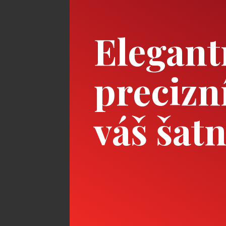
Elegant
precizn
váš šat