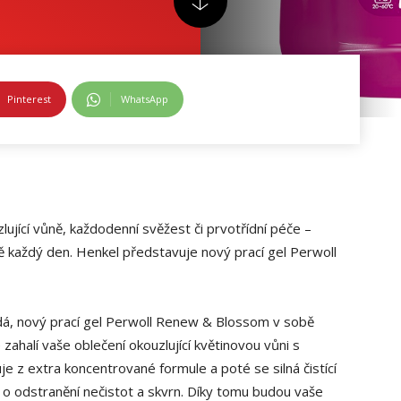
Pinterest
WhatsApp
lující vůně, každodenní svěžest či prvotřídní péče –
ně každý den. Henkel představuje nový prací gel Perwoll
vídá, nový prací gel Perwoll Renew & Blossom v sobě
 zahalí vaše oblečení okouzlující květinovou vůni s
e z extra koncentrované formule a poté se silná čistící
 o odstranění nečistot a skvrn. Díky tomu budou vaše