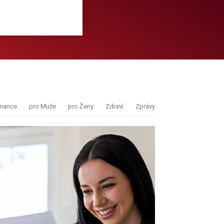
inance
pro Muže
pro Ženy
Zdraví
Zprávy