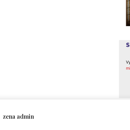
Vy
mi
zena admin