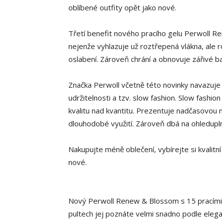
oblíbené outfity opět jako nové.
Třetí benefit nového pracího gelu Perwoll 
nejenže vyhlazuje už roztřepená vlákna, ale r
oslabení. Zároveň chrání a obnovuje zářivé b
Značka Perwoll včetně této novinky navazuje 
udržitelnosti a tzv. slow fashion. Slow fashi
kvalitu nad kvantitu. Prezentuje nadčasovou 
dlouhodobé využití. Zároveň dbá na ohledupln
Nakupujte méně oblečení, vybírejte si kvalitn
nové.
Nový Perwoll Renew & Blossom s 15 pracími d
pultech jej poznáte velmi snadno podle elega