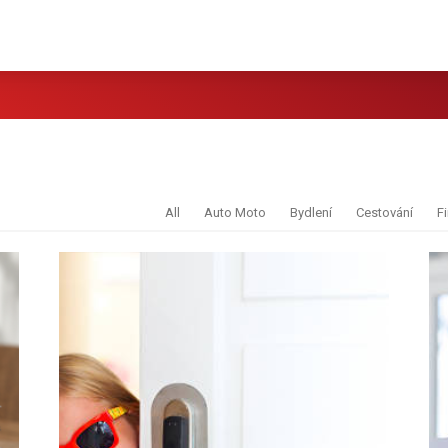
All
Auto Moto
Bydlení
Cestování
F