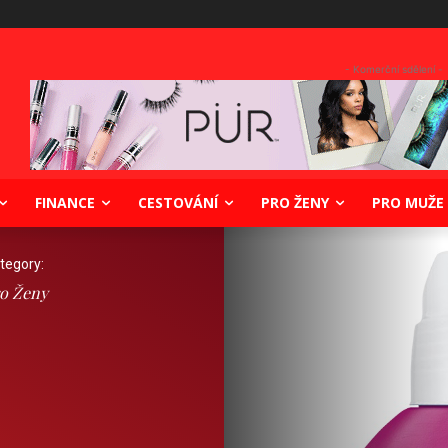
- Komerční sdělení -
FINANCE
CESTOVÁNÍ
PRO ŽENY
PRO MUŽE
tegory:
o Ženy