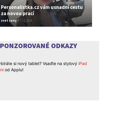
Personalistka.cz vám usnadní cestu
za novou prací
svet zeny
-
3.11.2016
SPONZOROVANÉ ODKAZY
bíráte si nový tablet? Vsaďte na stylový
iPad
ni
od Applu!