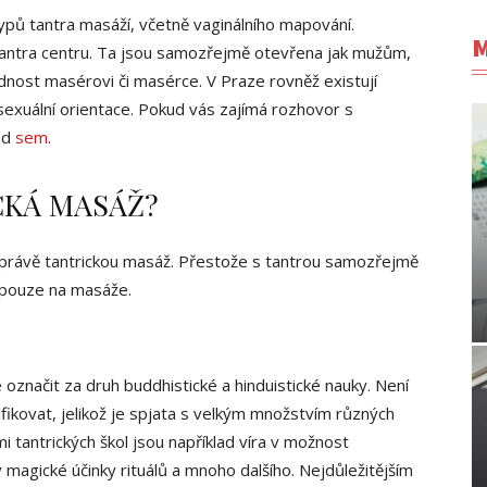
 typů tantra masáží, včetně vaginálního mapování.
M
 tantra centru. Ta jsou samozřejmě otevřena jak mužům,
dnost masérovi či masérce. V Praze rovněž existují
sexuální orientace. Pokud vás zajímá rozhovor s
ad
sem
.
CKÁ MASÁŽ?
 právě tantrickou masáž. Přestože s tantrou samozřejmě
 pouze na masáže.
označit za druh buddhistické a hinduistické nauky. Není
fikovat, jelikož je spjata s velkým množstvím různých
mi tantrických škol jsou například víra v možnost
magické účinky rituálů a mnoho dalšího. Nejdůležitějším