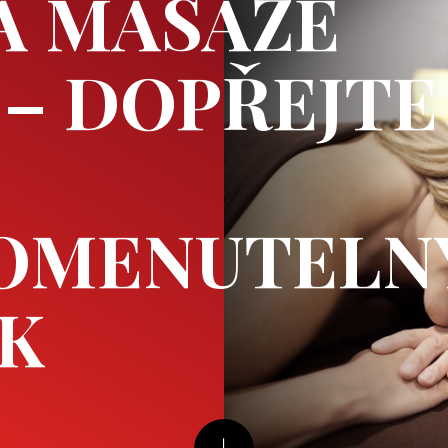
A MASÁŽE
 – DOPŘEJTE
OMENUTELN
EK