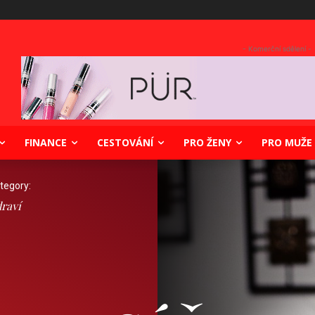
- Komerční sdělení -
FINANCE
CESTOVÁNÍ
PRO ŽENY
PRO MUŽE
tegory:
raví