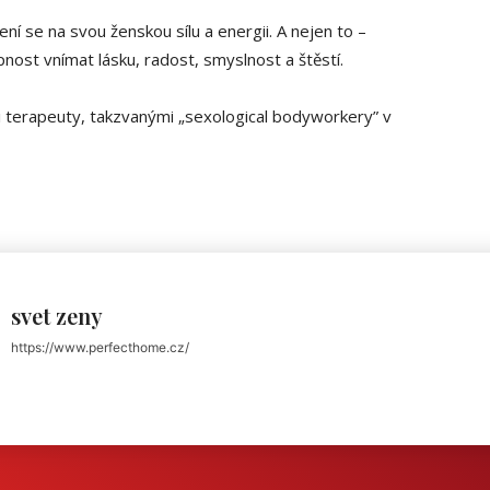
ní se na svou ženskou sílu a energii. A nejen to –
nost vnímat lásku, radost, smyslnost a štěstí.
 terapeuty, takzvanými „sexological bodyworkery” v
svet zeny
https://www.perfecthome.cz/