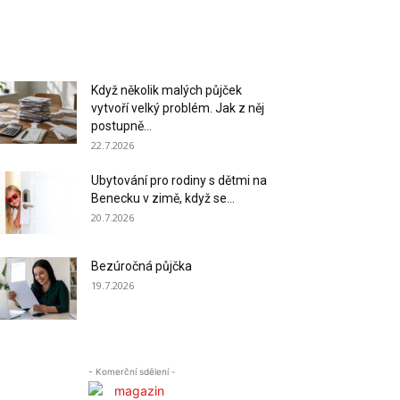
Když několik malých půjček
vytvoří velký problém. Jak z něj
postupně...
22.7.2026
Ubytování pro rodiny s dětmi na
Benecku v zimě, když se...
20.7.2026
Bezúročná půjčka
19.7.2026
- Komerční sdělení -