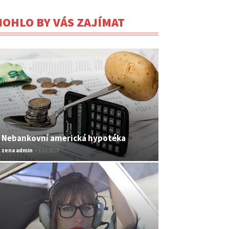
OHLO BY VÁS ZAJÍMAT
Nebankovní americká hypotéka
zena admin
-
1.11.2018