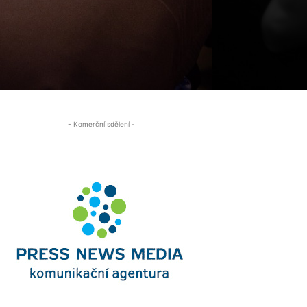
- Komerční sdělení -