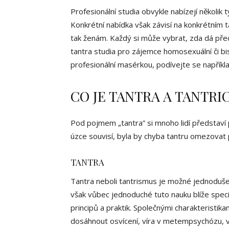
Profesionální studia obvykle nabízejí několik
Konkrétní nabídka však závisí na konkrétním
tak ženám. Každý si může vybrat, zda dá pře
tantra studia pro zájemce homosexuální či bi
profesionální masérkou, podívejte se napříkl
CO JE TANTRA A TANTRI
Pod pojmem „tantra” si mnoho lidí představí
úzce souvisí, byla by chyba tantru omezovat
TANTRA
Tantra neboli tantrismus je možné jednoduše 
však vůbec jednoduché tuto nauku blíže speci
principů a praktik. Společnými charakteristika
dosáhnout osvícení, víra v metempsychózu, v 