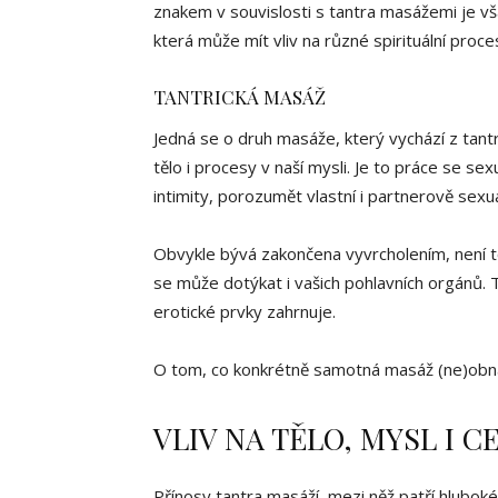
znakem v souvislosti s tantra masážemi je vša
která může mít vliv na různé spirituální proce
TANTRICKÁ MASÁŽ
Jedná se o druh masáže, který vychází z tan
tělo i procesy v naší mysli. Je to práce se se
intimity, porozumět vlastní i partnerově sexual
Obvykle bývá zakončena vyvrcholením, není 
se může dotýkat i vašich pohlavních orgánů. 
erotické prvky zahrnuje.
O tom, co konkrétně samotná masáž (ne)obnáš
VLIV NA TĚLO, MYSL I 
Přínosy tantra masáží, mezi něž patří hlubok