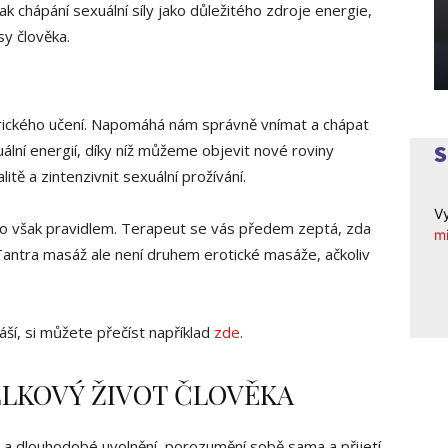
k chápání sexuální síly jako důležitého zdroje energie,
sy člověka.
trického učení. Napomáhá nám správně vnímat a chápat
xuální energií, díky níž můžeme objevit nové roviny
itě a zintenzivnit sexuální prožívání.
Vy
to však pravidlem. Terapeut se vás předem zeptá, zda
mi
Tantra masáž ale není druhem erotické masáže, ačkoliv
í, si můžete přečíst například
zde
.
CELKOVÝ ŽIVOT ČLOVĚKA
é a dlouhodobé uvolnění, porozumění sobě sama a přijetí