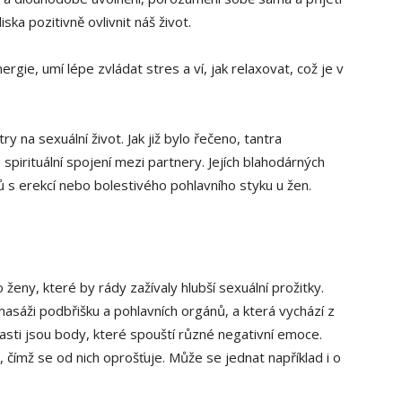
ka pozitivně ovlivnit náš život.
nergie, umí lépe zvládat stres a ví, jak relaxovat, což je v
na sexuální život. Jak již bylo řečeno, tantra
 spirituální spojení mezi partnery. Jejích blahodárných
ů s erekcí nebo bolestivého pohlavního styku u žen.
ženy, které by rády zažívaly hlubší sexuální prožitky.
masáži podbřišku a pohlavních orgánů, a která vychází z
lasti jsou body, které spouští různé negativní emoce.
čímž se od nich oprošťuje. Může se jednat například i o