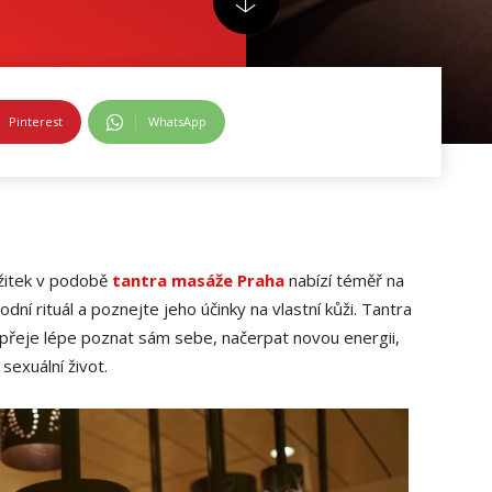
Pinterest
WhatsApp
ážitek v podobě
tantra masáže Praha
nabízí téměř na
ní rituál a poznejte jeho účinky na vlastní kůži. Tantra
přeje lépe poznat sám sebe, načerpat novou energii,
 sexuální život.