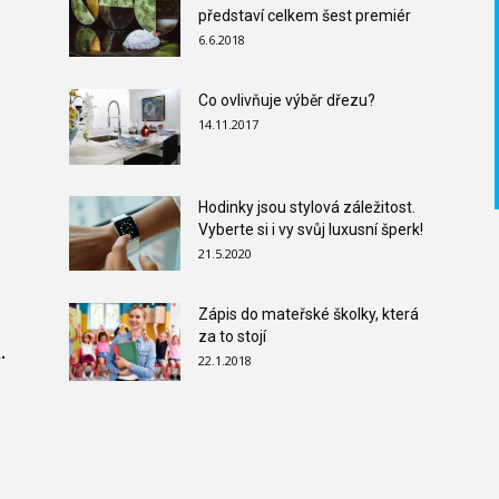
představí celkem šest premiér
6.6.2018
Co ovlivňuje výběr dřezu?
14.11.2017
Hodinky jsou stylová záležitost.
Vyberte si i vy svůj luxusní šperk!
21.5.2020
Zápis do mateřské školky, která
za to stojí
.
22.1.2018