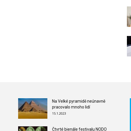
Na Velké pyramidě neúnavně
pracovalo mnoho lidí
15.1.2023
Čtvrté bienále festivalu NODO