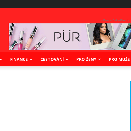
- Komerční sdělení -
FINANCE
CESTOVÁNÍ
PRO ŽENY
PRO MUŽE