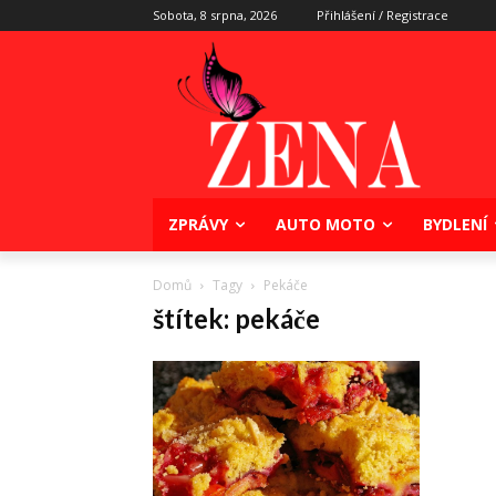
Sobota, 8 srpna, 2026
Přihlášení / Registrace
ZPRÁVY
AUTO MOTO
BYDLENÍ
Domů
Tagy
Pekáče
štítek: pekáče