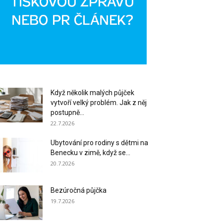
Když několik malých půjček
vytvoří velký problém. Jak z něj
postupně...
22.7.2026
Ubytování pro rodiny s dětmi na
Benecku v zimě, když se...
20.7.2026
Bezúročná půjčka
19.7.2026