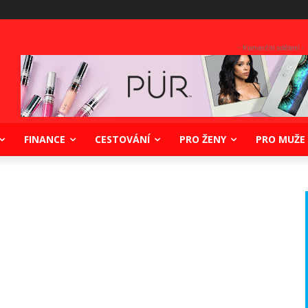
- Komerční sdělení -
FINANCE
CESTOVÁNÍ
PRO ŽENY
PRO MUŽE