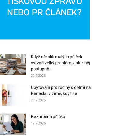
Když několik malých půjček
vytvoří velký problém. Jak z něj
postupně...
22.7.2026
Ubytování pro rodiny s dětmi na
Benecku v zimě, když se...
20.7.2026
Bezúročná půjčka
19.7.2026