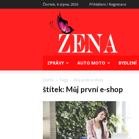
Čtvrtek, 6 srpna, 2026
Přihlášení / Registrace
ZPRÁVY
AUTO MOTO
BYDLENÍ
Domů
Tagy
Můj první e-shop
štítek: Můj první e-shop