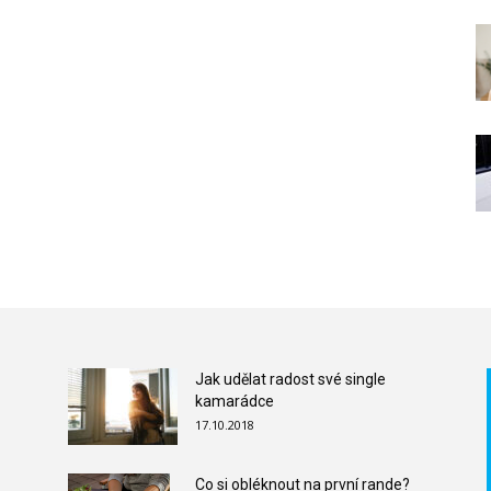
Jak udělat radost své single
kamarádce
17.10.2018
Co si obléknout na první rande?