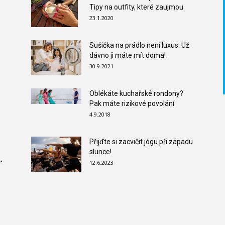
Tipy na outfity, které zaujmou
23.1.2020
Sušička na prádlo není luxus. Už
dávno ji máte mít doma!
30.9.2021
Oblékáte kuchařské rondony?
Pak máte rizikové povolání
4.9.2018
Přijďte si zacvičit jógu při západu
slunce!
.
12.6.2023