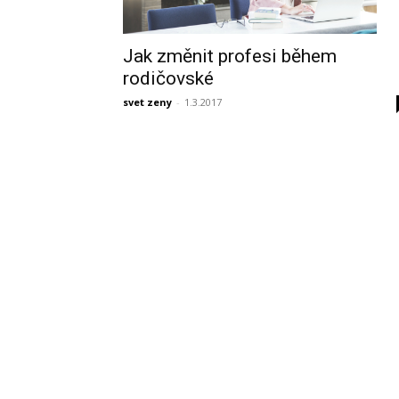
Jak změnit profesi během
rodičovské
svet zeny
-
1.3.2017