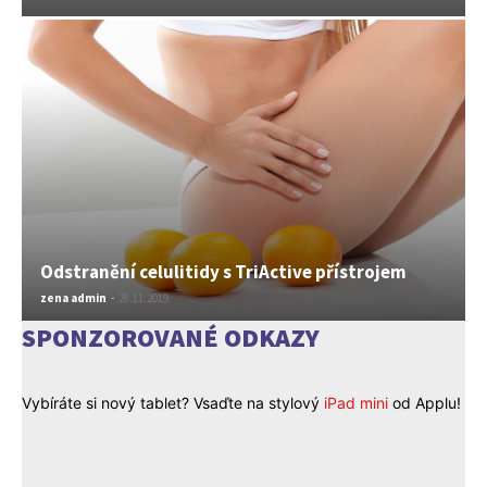
Odstranění celulitidy s TriActive přístrojem
zena admin
-
28.11.2019
SPONZOROVANÉ ODKAZY
Vybíráte si nový tablet? Vsaďte na stylový
iPad mini
od Applu!