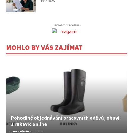
19.7.2026
- Komerční sdělení -
MOHLO BY VÁS ZAJÍMAT
Pohodlné objednávání pracovních oděvů, obuvi
a rukavic online
zena admin
-
1.3.2023