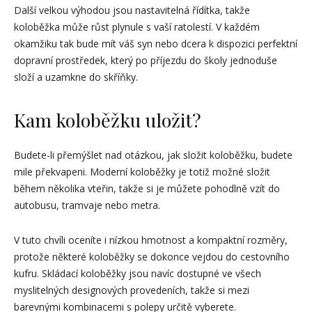
Další velkou výhodou jsou nastavitelná řídítka, takže
koloběžka může růst plynule s vaší ratolestí. V každém
okamžiku tak bude mít váš syn nebo dcera k dispozici perfektní
dopravní prostředek, který po příjezdu do školy jednoduše
složí a uzamkne do skříňky.
Kam koloběžku uložit?
Budete-li přemýšlet nad otázkou, jak složit koloběžku, budete
mile překvapeni. Moderní koloběžky je totiž možné složit
během několika vteřin, takže si je můžete pohodlně vzít do
autobusu, tramvaje nebo metra.
V tuto chvíli oceníte i nízkou hmotnost a kompaktní rozměry,
protože některé koloběžky se dokonce vejdou do cestovního
kufru. Skládací koloběžky jsou navíc dostupné ve všech
myslitelných designových provedeních, takže si mezi
barevnými kombinacemi s polepy určitě vyberete.