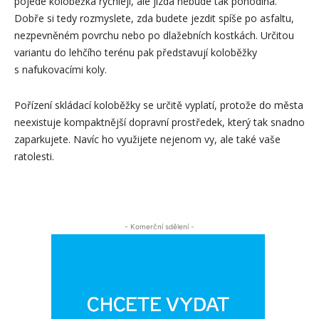
pojede koloběžka rychleji, ale jízda nebude tak pohodlná.
Dobře si tedy rozmyslete, zda budete jezdit spíše po asfaltu,
nezpevněném povrchu nebo po dlažebních kostkách. Určitou
variantu do lehčího terénu pak představují koloběžky
s nafukovacími koly.
Pořízení skládací koloběžky se určitě vyplatí, protože do města
neexistuje kompaktnější dopravní prostředek, který tak snadno
zaparkujete. Navíc ho využijete nejenom vy, ale také vaše
ratolesti.
- Komerční sdělení -