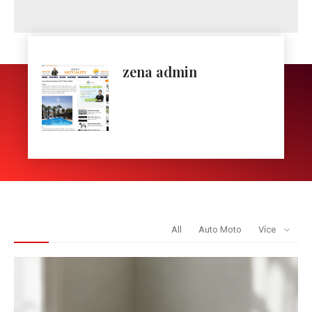
zena admin
REDAKCE DOPORUČUJE
All
Auto Moto
Více