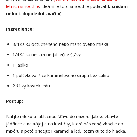
letních smoothie
. Ideální je toto smoothie podávat
k snídani
nebo k dopolední svačině
.
Ingredience:
3/4 šálku odtučněného nebo mandlového mléka
1/4 šálku neslazené jablečné šťávy
1 jablko
1 polévková lžíce karamelového sirupu bez cukru
2 šálky kostek ledu
Postup:
Nalijte mléko a jablečnou šťávu do mixéru. Jablko zbavte
jádřince a nakrájejte na kostičky, které následně vhoďte do
mixéru a poté přidejte i karamel a led. Rozmixujte do hladka.