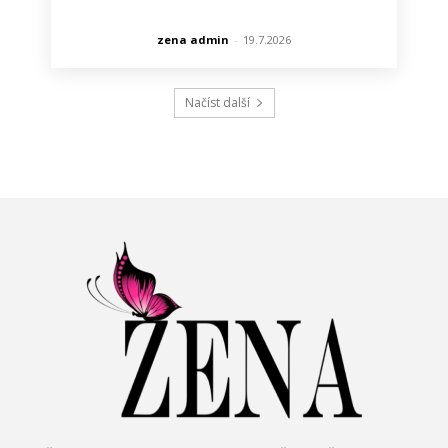
zena admin
-
19.7.2026
Načíst další