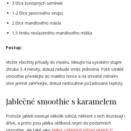
3 lžíce konopných semínek
1-2 lžíce javorového sirupu
2 lžíce mandlového másla
1,5 hrnku neslazeného mandlového mléka
Postup:
Vložte všechny přísady do mixéru. Mixujte na vysokém stupni
zhruba 3-4 minuty, dokud nebude směs jednotná. Poté vzniklé
smoothie přendejte do malého hrnce a na středně mírném
ohni jemně zahřívejte, dokud nedosáhne požadované teploty.
Jablečné smoothie s karamelem
Protože jablek existuje několik odrůd, některé z nich dozrávají i
dříve, a proto jsou jablka oblíbená nejen do podzimních
smoothie, ale také jako
jedna z hlavních přísad jarních či