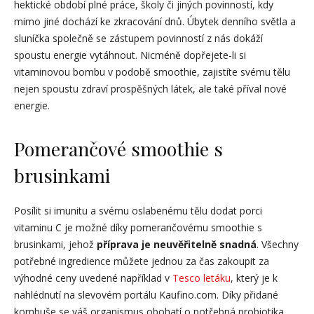
hektické období plné práce, školy či jiných povinností, kdy
mimo jiné dochází ke zkracování dnů. Úbytek denního světla a
sluníčka společně se zástupem povinností z nás dokáží
spoustu energie vytáhnout. Nicméně dopřejete-li si
vitaminovou bombu v podobě smoothie, zajistíte svému tělu
nejen spoustu zdraví prospěšných látek, ale také příval nové
energie.
Pomerančové smoothie s
brusinkami
Posílit si imunitu a svému oslabenému tělu dodat porci
vitaminu C je možné díky pomerančovému smoothie s
brusinkami, jehož
příprava je neuvěřitelně snadná
. Všechny
potřebné ingredience můžete jednou za čas zakoupit za
výhodné ceny uvedené například v
Tesco letáku
, který je k
nahlédnutí na slevovém portálu Kaufino.com. Díky přidané
kombuše se váš organismus obohatí o potřebná probiotika,