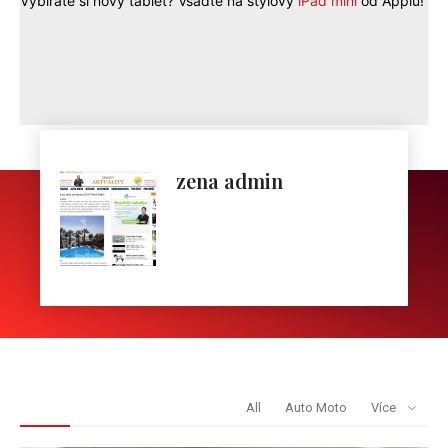
Vybíráte si nový tablet? Vsaďte na stylový
iPad mini
od Applu!
zena admin
REDAKCE DOPORUČUJE
All
Auto Moto
Více