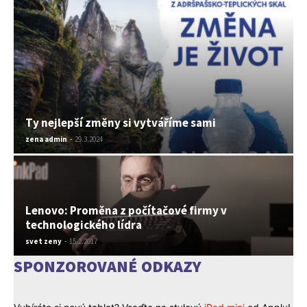
Ty nejlepší změny si vytváříme sami
zena admin
-
29.3.2024
Lenovo: Proměna z počítačové firmy v
technologického lídra
svet zeny
-
15.2.2017
SPONZOROVANÉ ODKAZY