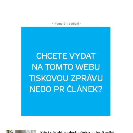
- Komerční sdělení -
Když několik malých půjček vytvoří velký