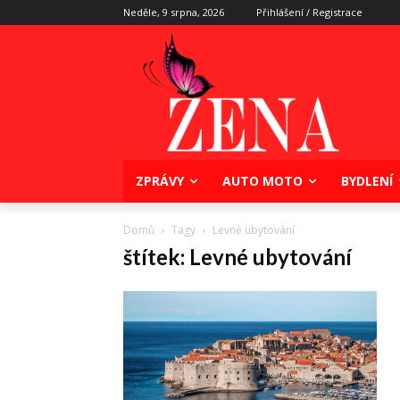
Neděle, 9 srpna, 2026
Přihlášení / Registrace
ZPRÁVY
AUTO MOTO
BYDLENÍ
Domů
Tagy
Levné ubytování
štítek: Levné ubytování