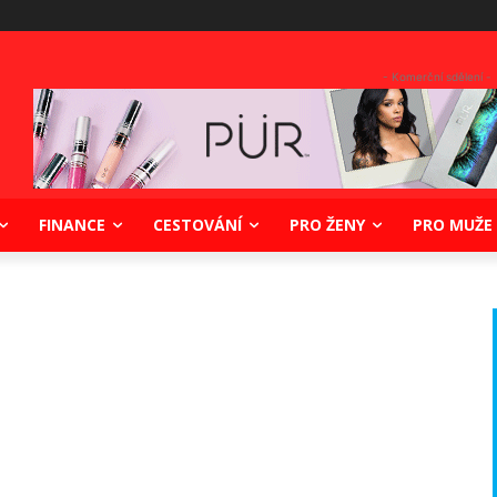
- Komerční sdělení -
FINANCE
CESTOVÁNÍ
PRO ŽENY
PRO MUŽE