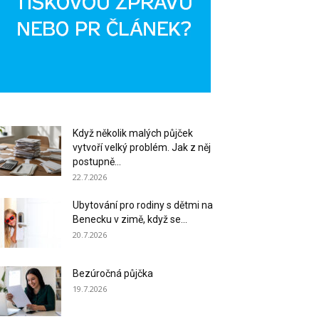
Když několik malých půjček
vytvoří velký problém. Jak z něj
postupně...
22.7.2026
Ubytování pro rodiny s dětmi na
Benecku v zimě, když se...
20.7.2026
Bezúročná půjčka
19.7.2026