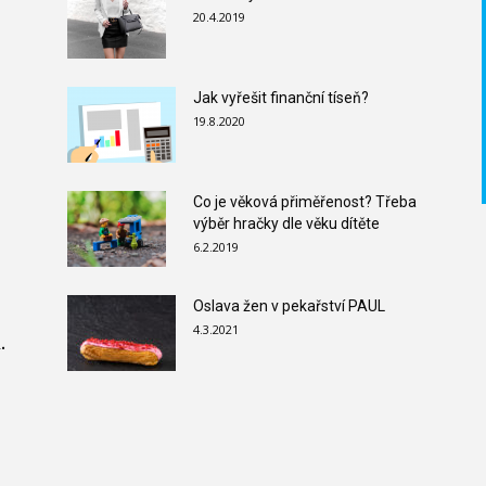
20.4.2019
Jak vyřešit finanční tíseň?
19.8.2020
Co je věková přiměřenost? Třeba
výběr hračky dle věku dítěte
6.2.2019
Oslava žen v pekařství PAUL
4.3.2021
.