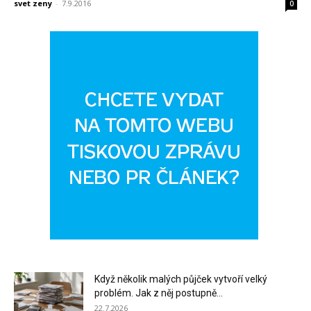
svet zeny
-
7.9.2016
0
Když několik malých půjček vytvoří velký
problém. Jak z něj postupně...
22.7.2026