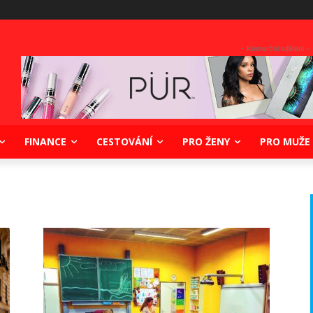
- Komerční sdělení -
FINANCE
CESTOVÁNÍ
PRO ŽENY
PRO MUŽE