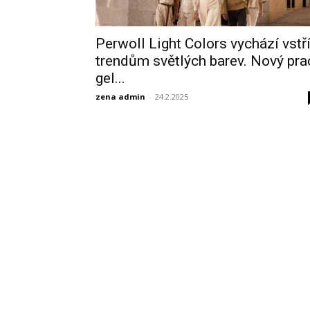
Perwoll Light Colors vychází vstř
trendům světlých barev. Nový pra
gel...
zena admin
-
24.2.2025