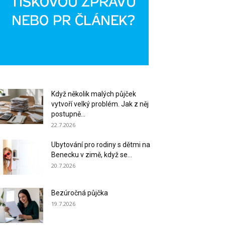
Když několik malých půjček
vytvoří velký problém. Jak z něj
postupně...
22.7.2026
Ubytování pro rodiny s dětmi na
Benecku v zimě, když se...
20.7.2026
Bezúročná půjčka
19.7.2026