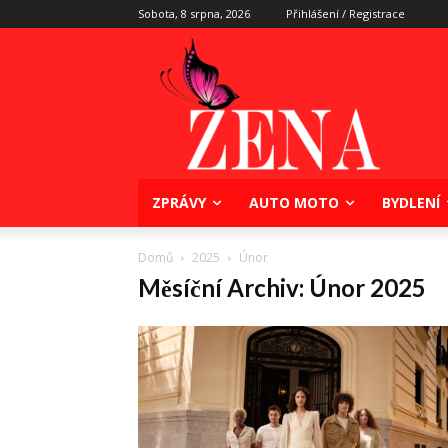
Sobota, 8 srpna, 2026
Přihlášení / Registrace
ZPRÁVY
AUTO MOTO
BYDLENÍ
Domů
2025
Únor
Měsíční Archiv: Únor 2025