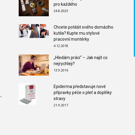
pro každého
24.8.2023
Chcete potěšit svého domácího
kutila? Kupte mu stylové
pracovní montérky
4.12.2018
„Hledám práci“ – Jak najít co
nejrychleji?
13.9.2016
Epiderma představuje nové
přípravky péče o pleť a doplňky
.
stravy
21.9.2017