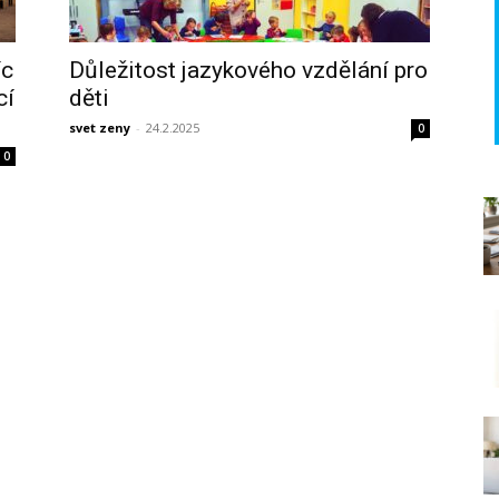
íc
Důležitost jazykového vzdělání pro
cí
děti
svet zeny
-
24.2.2025
0
0