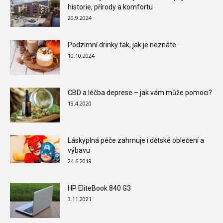
historie, přírody a komfortu
20.9.2024
Podzimní drinky tak, jak je neznáte
10.10.2024
CBD a léčba deprese – jak vám může pomoci?
19.4.2020
Láskyplná péče zahrnuje i dětské oblečení a
výbavu
24.6.2019
HP EliteBook 840 G3
3.11.2021