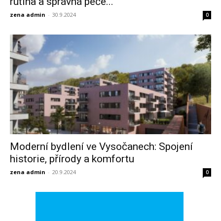
rutina a správná péče...
zena admin
-
30.9.2024
0
Moderní bydlení ve Vysočanech: Spojení
historie, přírody a komfortu
zena admin
-
20.9.2024
0