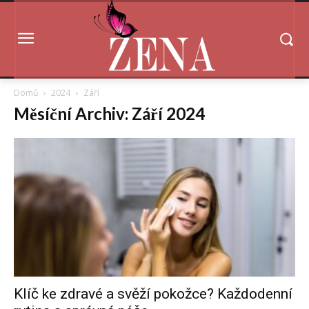
Domů
2024
Září
Měsíční Archiv: Září 2024
Klíč ke zdravé a svěží pokožce? Každodenní